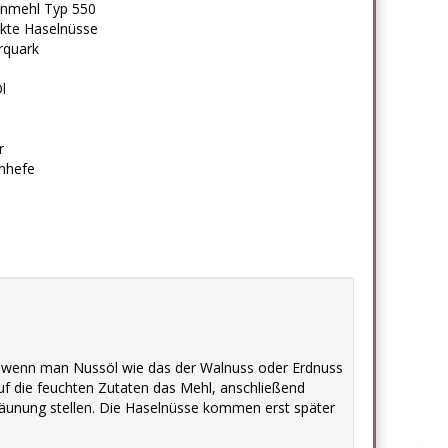
nmehl Typ 550
kte Haselnüsse
quark
l
r
enhefe
t, wenn man Nussöl wie das der Walnuss oder Erdnuss
f die feuchten Zutaten das Mehl, anschließend
äunung stellen. Die Haselnüsse kommen erst später