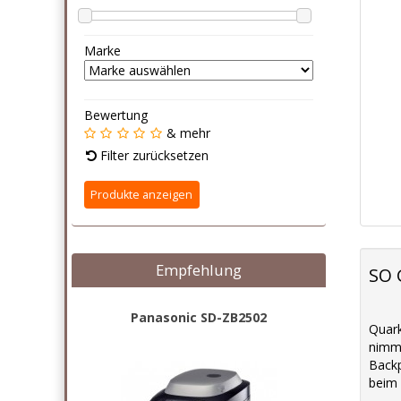
Marke
Bewertung
& mehr
Filter zurücksetzen
Empfehlung
SO 
Panasonic SD-ZB2502
Quark
nimmt
Backp
beim 