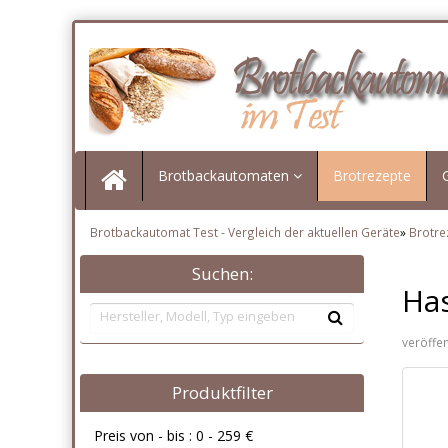
Brotbackautomaten
Brotrezepte
Brotbackautomat Test - Vergleich der aktuellen Geräte
»
Brotre
Suchen:
Ha
veröffe
Produktfilter
Preis von - bis :
0
-
259
€