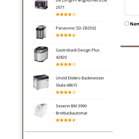
De Longhi Pangourmet EOB
2071
Nam
Panasonic SD-ZB2502
Gastroback Design Plus
42820
Unold Elektro Backmeister
Skala 68615
Severin BM 3990
Brotbackautomat