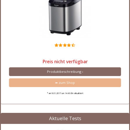
Preis nicht verfügbar
Produktbeschreibung ›
➦ zum Shop
* am 9.01.2017 um 14:43 Uhr aktualisiert
Aktuelle Tests